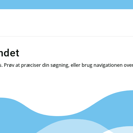
undet
røv at præciser din søgning, eller brug navigationen ovenfo