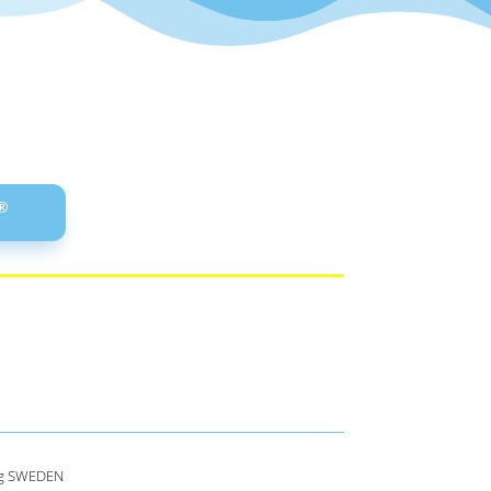
®
urg SWEDEN